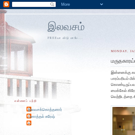
இலவசம்
FREEயா விடு மாமே....
MONDAY, JA
மருதகாரய்
இன்னைக்கு கா
பாரம்பரியம் மி
கொண்டிருப்பவர
மைக்கேல் கிரே
வெற்றிடத்தை சித
என்னைப் பற்றி
இலவசக்கொத்தனார்
பினாத்தல் சுரேஷ்
rv