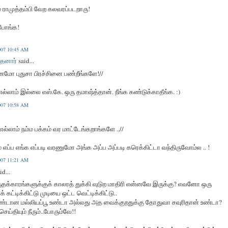
ம ராமுத்தம்பி வேற கலவரப்படறாரு!
போங்க!
2007 10:45 AM
தனார்
said...
்னமோ புதுசா பிரச்சினை பண்றீங்களே!//
ல்லாம் இல்லை எஸ்.கே. ஒரு தமாஷ்த்தான். நீங்க கண்டுக்காதீங்க. :)
2007 10:58 AM
 எல்லாம் நம்ம பக்கம் வர மாட்டேங்கறாங்களே ..//
் எப்ப எங்க எப்படி வரணுமோ அங்க அப்ப அப்படி கரெக்கிட்டா வந்திருவோம்ல .. !
2007 11:21 AM
d...
ுதக்காரங்களுக்குக் காலரத் துக்கி வுடுற மாதிரி என்னவே இருக்கு? எவனோ ஒரு
 கட்டிக்கிட்டு முடியை ஒட்ட வெட்டிக்கிட்டு..
ுண்டான மல்லியப்பூ உண்டா அல்லது அத வைக்குறதுக்கு தோதுவா சவுரிதான் உண்டா?
செய்தியும் நீரும்..போரும்வே!!