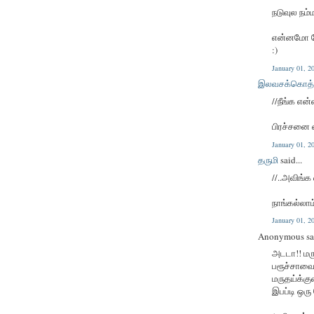
நடுவுல நம்
என்னமோ 
:)
January 01, 
இலவசக்கொத்
//நீங்க என
பிரச்சனை எ
January 01, 
தருமி
said...
//..அவிங்க
நாங்கல்லாம
January 01, 
Anonymous sai
அடடா!! மர
பரூச்சாவைக்
மருதய்க்க
இபப்டி ஒரு 