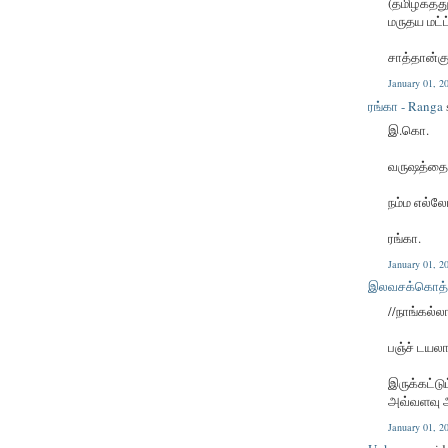
(தமிழகத்து
மருதய மட்ட்
சாத்தான்க
January 01, 
ரங்கா - Ranga
இ.கொ.
வருஷத்தை 
நம்ம எல்ல
ரங்கா.
January 01, 
இலவசக்கொத்
//நாங்கல்ல
பஞ்ச் டயலா
இருக்கட்டு
அவ்வளவு ஆ
January 01, 