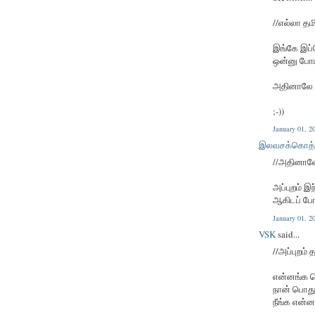
//எல்லா தம
இங்கே இப்
ஒன்னு போட்
அதினாலே மத
;-))
January 01, 
இலவசக்கொத்
//அதினாலே 
அப்புறம் இ
ஆகிடப் போ
January 01, 
VSK
said...
//அப்புறம்
என்னங்க 
நான் பொது
நீங்க என்