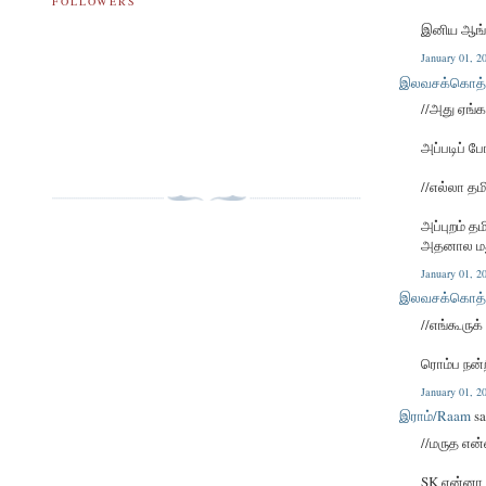
FOLLOWERS
இனிய ஆங்கி
January 01, 
இலவசக்கொத்
//அது ஏங்க
அப்படிப் 
//எல்லா தம
அப்புறம் த
அதனால மதுர
January 01, 
இலவசக்கொத்
//எங்கூரு
ரொம்ப நன்ற
January 01, 
இராம்/Raam
sa
//மருத என
SK என்னா 