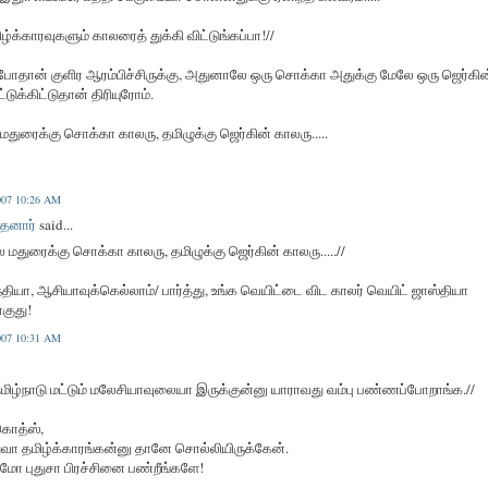
ிழ்க்காரவுகளும் காலரைத் துக்கி விட்டுங்கப்பா!//
போதான் குளிர ஆரம்பிச்சிருக்கு, அதுனாலே ஒரு சொக்கா அதுக்கு மேலே ஒரு ஜெர்கின
டுக்கிட்டுதான் திரியுரோம்.
ுரைக்கு சொக்கா காலரு, தமிழுக்கு ஜெர்கின் காலரு.....
2007 10:26 AM
தனார்
said...
மதுரைக்கு சொக்கா காலரு, தமிழுக்கு ஜெர்கின் காலரு.....//
ந்தியா, ஆசியாவுக்கெல்லாம்/ பார்த்து, உங்க வெயிட்டை விட காலர் வெயிட் ஜாஸ்தியா
குது!
2007 10:31 AM
 தமிழ்நாடு மட்டும் மலேசியாவுலையா இருக்குன்னு யாராவது வம்பு பண்ணப்போறாங்க.//
கொத்ஸ்,
வா தமிழ்க்காரங்கன்னு தானே சொல்லியிருக்கேன்.
னமோ புதுசா பிரச்சினை பண்றீங்களே!