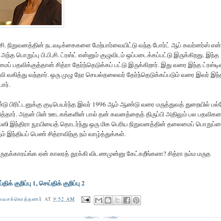
.சி. நிறுவனத்தின் நடவடிக்கைகளை மேற்பார்வையிட்டு வந்த போர்ட் ஆப் கவர்னர்ஸ் என்
அந்த பொறுப்பு பி.பி.சி. ட்ரஸ்ட் என்னும் குழுவிடம் ஒப்படைக்கப்பட்டு இருக்கிறது. இந்த
ைப் பதவிக்குத்தான் சித்ரா தேர்ந்தெடுக்கப் பட்டு இருக்கிறார். இது வரை இந்த ட்ரஸ்டி
வகித்து வந்தார். ஒரு முழு நேர செயல்தலைவர் தேர்ந்தெடுக்கப்படும் வரை இவர் இந்
ார்.
ு பிரிட்டனுக்கு குடிபெயர்ந்த இவர் 1996 ஆம் ஆண்டு வரை மருத்துவத் துறையில் பல
்தார். அதன் பின் ஊடகங்களின் பால் தன் கவனத்தைத் திருப்பி அதிலும் பல பதவிக
ப்ஸி இந்திரா நூயியைத் தொடர்ந்து ஒரு மிக பெரிய நிறுவனத்தின் தலைமைப் பொறுப்
ம் இந்தியப் பெண் சித்ராவிற்கு நம் வாழ்த்துக்கள்.
மருதக்காரய்ங்க ஏன் காலரத் தூக்கி விடணமுன்னு கேட்கறீங்களா? சித்ரா நம்ம மருத
திக் குறிப்பு 1
,
செய்திக் குறிப்பு 2
லவசக்கொத்தனார்
AT
9:52 AM