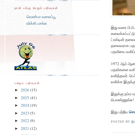
நான் பங்கு பெறும் பதிவுகள்
வெண்பா வலைப்பூ
விக்கி பசங்க
இது வரை பி.பி
கலைக்கப்பட்டு 
ட்ரஸ்டின் தலைம
தலைவராக பதவி 
பதவியை வகிப்ப
1972 ஆம் ஆண்ட
பதவிகளை வகித
வகித்தவர். பெ
வகிக்க இருக்கு
பழைய பதிவுகள்
2026
(15)
►
இதுக்கு நம்ம 
2025
(41)
►
பொண்ணுங்க!
2024
(19)
►
செய்
இது பற்றிய
2023
(5)
►
2022
(9)
►
POSTED BY
இ
2021
(12)
►