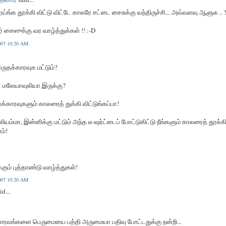
ரய்ங்க தூக்கி விட்டு விட்டே காலரே சட்டை சைசுக்கு வந்திருச்சி... அவ்வளவு ஆளுக .. !
் சைஸுக்கு வர வாழ்த்துக்கள் !! :-D
2007 10:20 AM
ருதக்காரவுக மட்டும்?
 மலேயாவுலியா இருக்கு?
்க்காரவுகளும் காலரைத் துக்கி விட்டுங்கப்பா!
லியம்மா, இன்னிக்கு மட்டும் அந்த டீ-ஷர்ட்டைப் போட்டுகிட்டு நீங்களும் காலரைத் தூக்க
ம்!
ம் புத்தாண்டு வாழ்த்துகள்!
2007 10:20 AM
id...
 காரவங்களை பெருமையை பத்தி அருமையா பதிவு போட்டதுக்கு நன்றி...