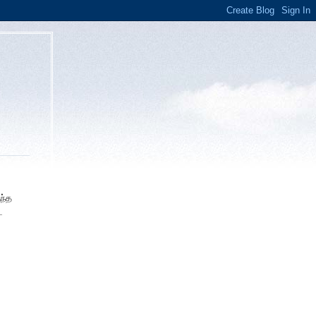
ந்த
ட