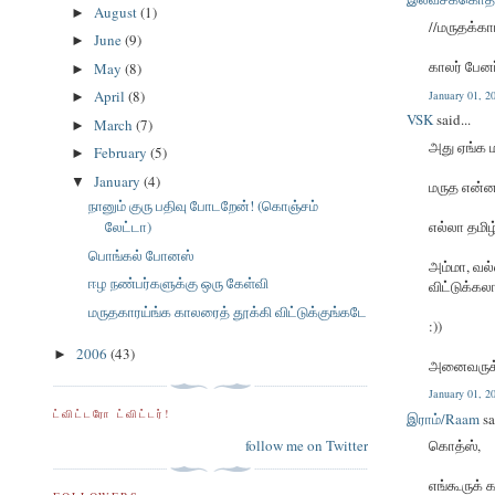
August
(1)
►
//மருதக்கா
June
(9)
►
காலர் பேனர
May
(8)
►
April
(8)
January 01, 
►
VSK
said...
March
(7)
►
அது ஏங்க ம
February
(5)
►
January
(4)
▼
மருத என்ன
நானும் குரு பதிவு போடறேன்! (கொஞ்சம்
எல்லா தமிழ
லேட்டா)
பொங்கல் போனஸ்
அம்மா, வல்
ஈழ நண்பர்களுக்கு ஒரு கேள்வி
விட்டுக்கலா
மருதகாரய்ங்க காலரைத் தூக்கி விட்டுக்குங்கடே
:))
2006
(43)
►
அனைவருக்கு
January 01, 
ட்விட்டரோ ட்விட்டர்!
இராம்/Raam
sa
follow me on Twitter
கொத்ஸ்,
எங்கூருக்