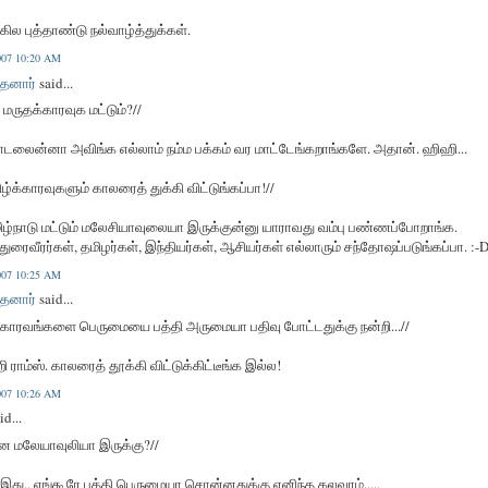
ல புத்தாண்டு நல்வாழ்த்துக்கள்.
2007 10:20 AM
தனார்
said...
 மருதக்காரவுக மட்டும்?//
போடலைன்னா அவிங்க எல்லாம் நம்ம பக்கம் வர மாட்டேங்கறாங்களே. அதான். ஹிஹி...
ிழ்க்காரவுகளும் காலரைத் துக்கி விட்டுங்கப்பா!//
மிழ்நாடு மட்டும் மலேசியாவுலையா இருக்குன்னு யாராவது வம்பு பண்ணப்போறாங்க.
ைவீரர்கள், தமிழர்கள், இந்தியர்கள், ஆசியர்கள் எல்லாரும் சந்தோஷப்படுங்கப்பா. :-
2007 10:25 AM
தனார்
said...
க் காரவங்களை பெருமையை பத்தி அருமையா பதிவு போட்டதுக்கு நன்றி...//
ி ராம்ஸ். காலரைத் தூக்கி விட்டுக்கிட்டீங்க இல்ல!
2007 10:26 AM
id...
்ன மலேயாவுலியா இருக்கு?//
இது.. எங்கூரே பத்தி பெருமையா சொன்னதுக்கு ஏனிந்த கலவரம்.....