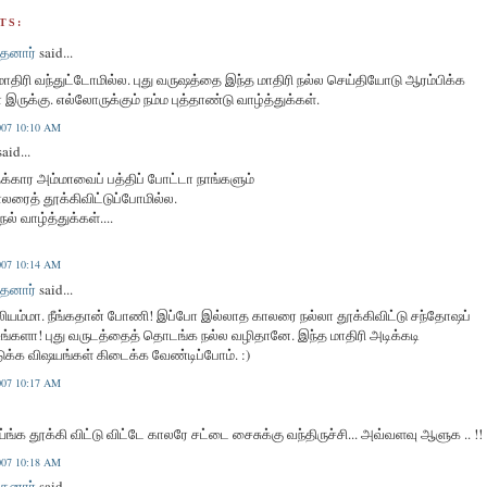
TS:
தனார்
said...
திரி வந்துட்டோமில்ல. புது வருஷத்தை இந்த மாதிரி நல்ல செய்தியோடு ஆரம்பிக்க
ருக்கு. எல்லோருக்கும் நம்ம புத்தாண்டு வாழ்த்துக்கள்.
2007 10:10 AM
aid...
க்கார அம்மாவைப் பத்திப் போட்டா நாங்களும்
லரைத் தூக்கிவிட்டுப்போமில்ல.
நல் வாழ்த்துக்கள்....
2007 10:14 AM
தனார்
said...
லியம்மா. நீங்கதான் போணி! இப்போ இல்லாத காலரை நல்லா தூக்கிவிட்டு சந்தோஷப்
்டீங்களா! புது வருடத்தைத் தொடங்க நல்ல வழிதானே. இந்த மாதிரி அடிக்கடி
டுக்க விஷயங்கள் கிடைக்க வேண்டிப்போம். :)
2007 10:17 AM
்ங்க தூக்கி விட்டு விட்டே காலரே சட்டை சைசுக்கு வந்திருச்சி... அவ்வளவு ஆளுக .. !!
2007 10:18 AM
தனார்
said...