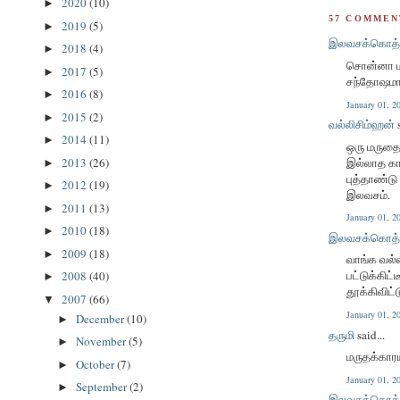
2020
(10)
►
57 COMMEN
2019
(5)
►
இலவசக்கொத்
2018
(4)
►
சொன்னா மா
2017
(5)
►
சந்தோஷமா இ
2016
(8)
►
January 01, 
2015
(2)
►
வல்லிசிம்ஹன்
s
2014
(11)
►
ஒரு மருதை
2013
(26)
இல்லாத கா
►
புத்தாண்டு 
2012
(19)
►
இலவசம்.
2011
(13)
►
January 01, 
2010
(18)
►
இலவசக்கொத்
2009
(18)
►
வாங்க வல்
பட்டுக்கிட
2008
(40)
►
தூக்கிவிட்
2007
(66)
▼
January 01, 
December
(10)
►
தருமி
said...
November
(5)
►
மருதக்காரய
October
(7)
►
January 01, 
September
(2)
►
இலவசக்கொத்