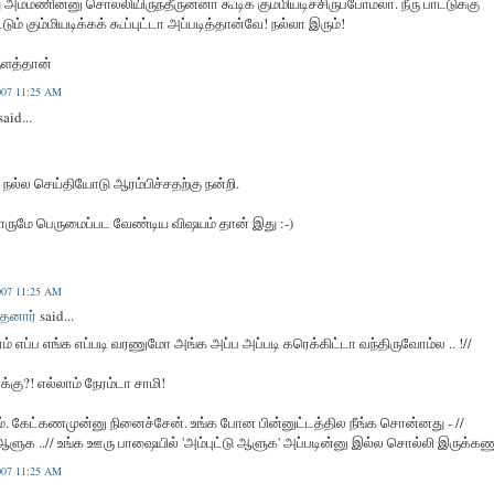
 அம்மணின்னு சொல்லியிருந்தீருன்னா கூடிக் கும்மியடிச்சிருப்போம்லா. நீரு பாட்டுக்கு
டும் கும்மியடிக்கக் கூப்புட்டா அப்படித்தான்வே! நல்லா இரும்!
ுளத்தான்
2007 11:25 AM
said...
நல்ல செய்தியோடு ஆரம்பிச்சதற்கு நன்றி.
ோருமே பெருமைப்பட வேண்டிய விஷயம் தான் இது :-)
2007 11:25 AM
தனார்
said...
ாம் எப்ப எங்க எப்படி வரணுமோ அங்க அப்ப அப்படி கரெக்கிட்டா வந்திருவோம்ல .. !//
க்கு?! எல்லாம் நேரம்டா சாமி!
ம். கேட்கணமுன்னு நினைச்சேன். உங்க போன பின்னுட்டத்தில நீங்க சொன்னது - //
ளுக ..// உங்க ஊரு பாஷையில் 'அம்புட்டு ஆளுக' அப்படின்னு இல்ல சொல்லி இருக்கண
2007 11:25 AM